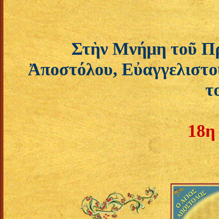
Στὴν Μνήμη τοῦ Π
Ἀποστόλου, Εὐαγγελιστο
τ
18η