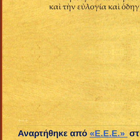
+++
Αναρτήθηκε από
«E.E.E.»
στ