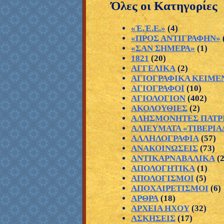
Όλες οι Κατηγορίες
«Ἐ.Ἐ.Ε.»
(4)
«ΠΡΟΣ ΑΝΤΙΓΡΑΦΗΝ»
«ΣΑΝ ΣΗΜΕΡΑ»
(1)
1821
(20)
ΑΓΓΕΛΙΚΑ
(2)
ΑΓΙΟΓΡΑΦΙΚΑ ΚΕΙΜΕ
ΑΓΙΟΓΡΑΦΟΙ
(10)
ΑΓΙΟΛΟΓΙΟΝ
(402)
ΑΚΟΛΟΥΘΙΕΣ
(2)
ΑΛΗΣΜΟΝΗΤΕΣ ΠΑΤΡ
ΑΛΙΕΥΜΑΤΑ «ΤΙΒΕΡΙΑ
ΑΛΛΗΛΟΓΡΑΦΙΑ
(57)
ΑΝΑΚΟΙΝΩΣΕΙΣ
(73)
ΑΝΤΙΚΑΡΝΑΒΑΛΙΚΑ
(
ΑΠΟΛΟΓΗΤΙΚΑ
(1)
ΑΠΟΛΟΓΙΣΜΟΙ
(5)
ΑΠΟΧΑΙΡΕΤΙΣΜΟΙ
(6)
ΑΡΘΡΑ
(18)
ΑΡΧΕΙΑ ΗΧΟΥ
(32)
ΑΣΚΗΣΕΙΣ
(17)