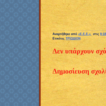
+++
Αναρτήθηκε από
«E.E.E.»
στις
8:18
Ετικέτες
ΤΡΙΩΔΙΟΝ
Δεν υπάρχουν σχό
Δημοσίευση σχολ