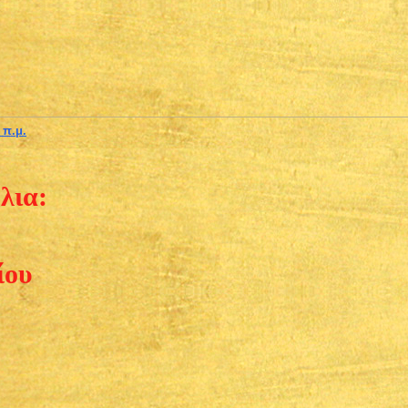
 π.μ.
λια:
ίου