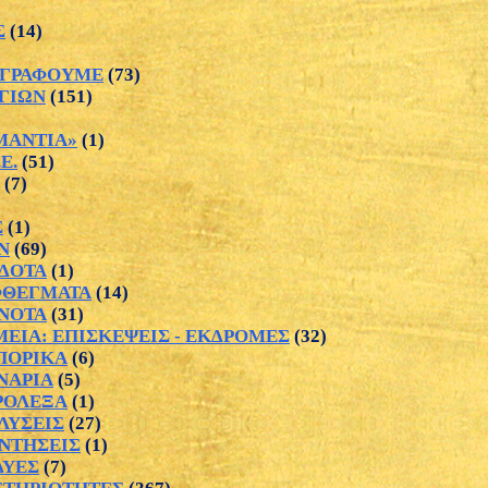
Σ
(14)
ΙΟΓΡΑΦΟΥΜΕ
(73)
ΑΓΙΩΝ
(151)
ΜΑΝΤΙΑ»
(1)
Ε.
(51)
(7)
Σ
(1)
Ν
(69)
ΔΟΤΑ
(1)
ΦΘΕΓΜΑΤΑ
(14)
ΝΟΤΑ
(31)
ΕΙΑ: ΕΠΙΣΚΕΨΕΙΣ - ΕΚΔΡΟΜΕΣ
(32)
ΠΟΡΙΚΑ
(6)
ΝΑΡΙΑ
(5)
ΡΟΛΕΞΑ
(1)
ΛΥΣΕΙΣ
(27)
ΝΤΗΣΕΙΣ
(1)
ΔΥΕΣ
(7)