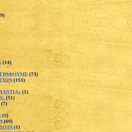
29)
Σ
(14)
ΙΟΓΡΑΦΟΥΜΕ
(73)
ΑΓΙΩΝ
(151)
ΜΑΝΤΙΑ»
(1)
Ε.
(51)
(7)
Σ
(1)
Ν
(69)
ΔΟΤΑ
(1)