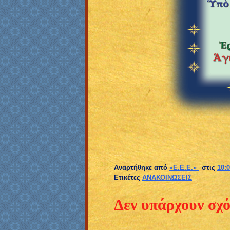
+++
Αναρτήθηκε από
«E.E.E.»
στις
10:0
Ετικέτες
ΑΝΑΚΟΙΝΩΣΕΙΣ
Δεν υπάρχουν σχό