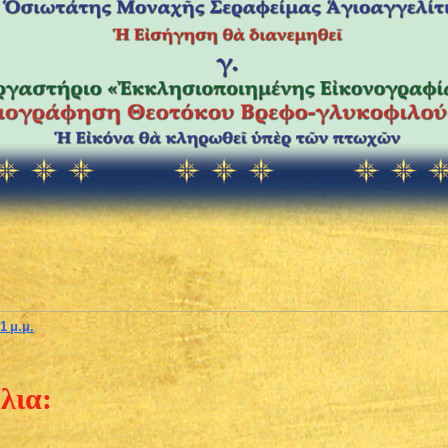
1 μ.μ.
λια: